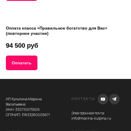
Оплата класса
«Правильное богатство для Вас»
(повторное участие)
94 500 руб
Оплатить
КОНТАКТЫ
ИП Кульпина Марина
Васильевна
ИНН: 330710075505
Электронная почта
:
ОГРНИП: 31833280005671
info@marina-kulpina.ru