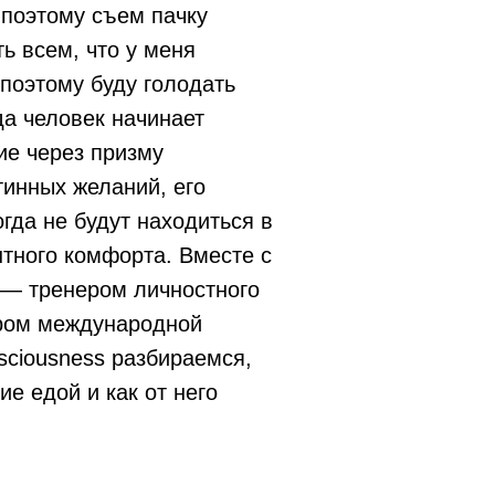
 поэтому съем пачку
ть всем, что у меня
поэтому буду голодать
да человек начинает
ие через призму
тинных желаний, его
огда не будут находиться в
нтного комфорта. Вместе с
— тренером личностного
ром международной
sciousness разбираемся,
ие едой и как от него