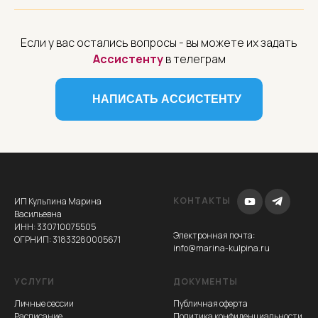
Если у вас остались вопросы - вы можете их задать
Ассистенту
в телеграм
НАПИСАТЬ АССИСТЕНТУ
КОНТАКТЫ
ИП Кульпина Марина
Васильевна
ИНН: 330710075505
Электронная почта
:
ОГРНИП: 31833280005671
info@marina-kulpina.ru
УСЛУГИ
ДОКУМЕНТЫ
Личные сессии
Публичная оферта
Расписание
Политика конфиденциальности