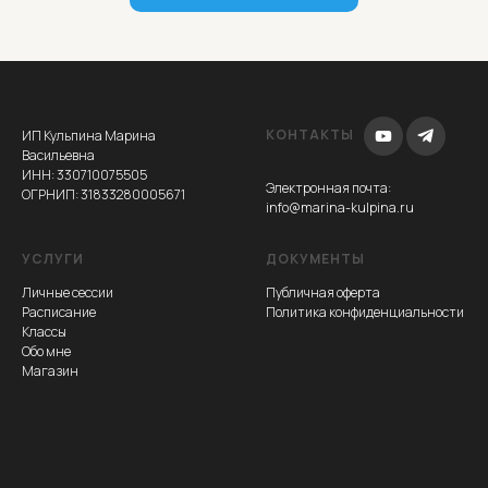
КОНТАКТЫ
ИП Кульпина Марина
Васильевна
ИНН: 330710075505
Электронная почта
:
ОГРНИП: 31833280005671
info@marina-kulpina.ru
УСЛУГИ
ДОКУМЕНТЫ
Личные сессии
Публичная оферта
Расписание
Политика конфиденциальности
Классы
Обо мне
Магазин