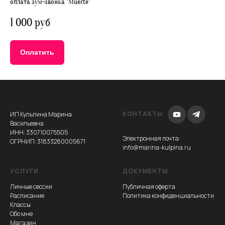
оплата зум-звонка "Muerte"
1 000 руб
Оплатить
КОНТАКТЫ
ИП Кульпина Марина
Васильевна
ИНН: 330710075505
Электронная почта
:
ОГРНИП: 31833280005671
info@marina-kulpina.ru
УСЛУГИ
ДОКУМЕНТЫ
Личные сессии
Публичная оферта
Расписание
Политика конфиденциальности
Классы
Обо мне
Магазин