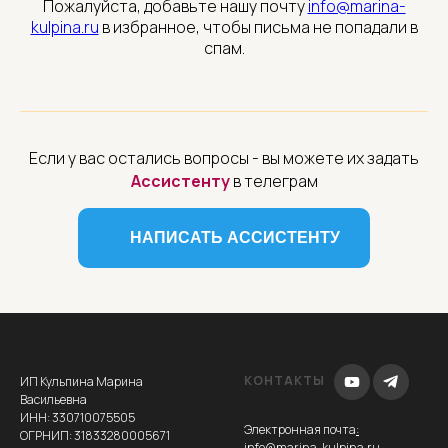
Пожалуйста, добавьте нашу почту
info@marina-
kulpina.ru
в избранное, чтобы письма не попадали в
спам.
ИЕ
Если у вас остались вопросы - вы можете их задать
Ассистенту
в телеграм
НАПИСАТЬ АССИСТЕНТУ
КОНТАКТЫ
ИП Кульпина Марина
Васильевна
ИНН: 330710075505
Электронная почта
:
ОГРНИП: 31833280005671
info@marina-kulpina.ru