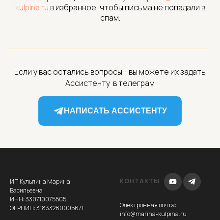
kulpina.ru
в избранное, чтобы письма не попадали в
спам.
ИЕ
Если у вас остались вопросы - вы можете их задать
Ассистенту в телеграм
НАПИСАТЬ АССИСТЕНТУ
КОНТАКТЫ
ИП Кульпина Марина
Васильевна
ИНН: 330710075505
Электронная почта
:
ОГРНИП: 31833280005671
info@marina-kulpina.ru