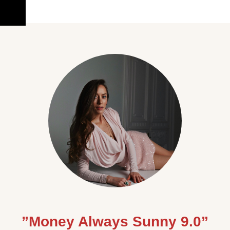
”Money Always Sunny 9.0”