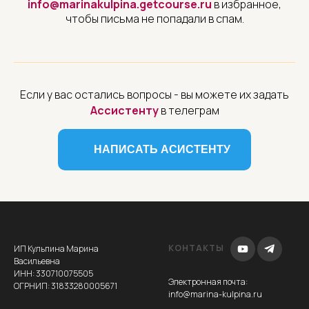
НИЕ
info@marinakulpina.getcourse.ru
в избранное,
чтобы письма не попадали в спам.
Если у вас остались вопросы - вы можете их задать
Ассистенту
в телеграм
НАПИСАТЬ АСИСТЕНТУ
КОНТАКТЫ
ИП Кульпина Марина
Васильевна
ИНН: 330710075505
Электронная почта
:
ОГРНИП: 31833280005671
info@marina-kulpina.ru