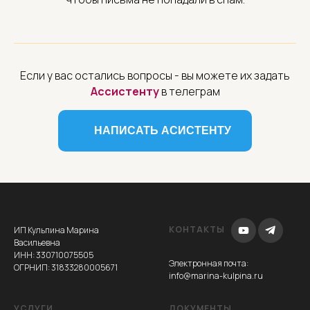
ИЕ
Если у вас остались вопросы - вы можете их задать
Ассистенту
в телеграм
НАПИСАТЬ АСИСТЕНТУ
КОНТАКТЫ
ИП Кульпина Марина
Васильевна
ИНН: 330710075505
Электронная почта
:
ОГРНИП: 31833280005671
info@marina-kulpina.ru
УСЛУГИ
ДОКУМЕНТЫ