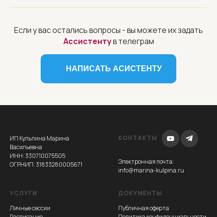
Если у вас остались вопросы - вы можете их задать
Ассистенту
в телеграм
НАПИСАТЬ АСИСТЕНТУ
КОНТАКТЫ
ИП Кульпина Марина
Васильевна
ИНН: 330710075505
Электронная почта
:
ОГРНИП: 31833280005671
info@marina-kulpina.ru
УСЛУГИ
ДОКУМЕНТЫ
Личные сессии
Публичная оферта
Расписание
Политика конфиденциальности