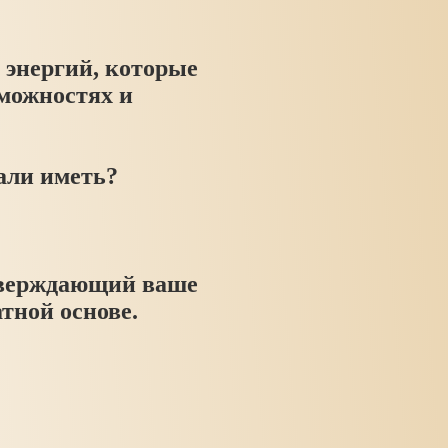
х энергий, которые
зможностях и
рали иметь?
тверждающий ваше
тной основе.