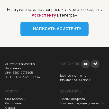
Если у вас остались вопросы - вы можете их задать
Ассистенту
в телеграм
НАПИСАТЬ АСИСТЕНТУ
КОНТАКТЫ
ИП Кульпина Марина
Васильевна
ИНН: 330710075505
Электронная почта
:
ОГРНИП: 31833280005671
info@marina-kulpina.ru
УСЛУГИ
ДОКУМЕНТЫ
Личные сессии
Публичная оферта
Расписание
Политика конфиденциальности
Классы