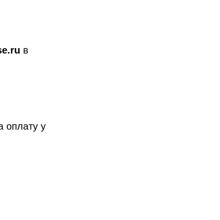
e.ru
в
а оплату у