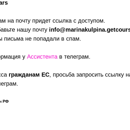
ars
м на почту придет ссылка с доступом.
бавьте нашу почту
info@marinakulpina.getcours
ы письма не попадали в спам.
ормация у
Ассистента
в телеграм.
сса
гражданам ЕС
, просьба запросить ссылку н
леграм.
н РФ