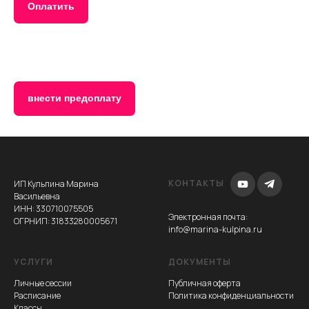
Оплатить
Е
внести предоплату
КОНТАКТЫ
ИП Кульпина Марина
Васильевна
ИНН: 330710075505
Электронная почта
:
ОГРНИП: 31833280005671
info@marina-kulpina.ru
УСЛУГИ
ДОКУМЕНТЫ
Личные сессии
Публичная оферта
Расписание
Политика конфиденциальности
Классы