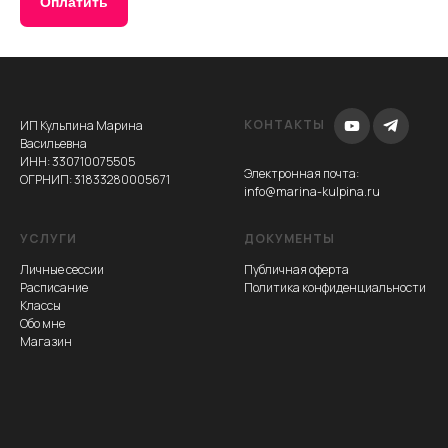
Оплатить
КОНТАКТЫ
ИП Кульпина Марина
Васильевна
ИНН: 330710075505
Электронная почта
:
ОГРНИП: 31833280005671
info@marina-kulpina.ru
УСЛУГИ
ДОКУМЕНТЫ
Личные сессии
Публичная оферта
Расписание
Политика конфиденциальности
Классы
Обо мне
Магазин